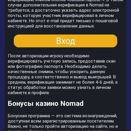
случае дополнительная верификация в Nomad не
требуется, а достаточно указать адрес электронной
почты, которую участник верифицировал в личном
кабинете. Но этот e-mail придет письмо с пошаговой
инструкцией для восстановления данных.
Вход
После авторизации игроку необходимо
верифицировать учетную запись, предоставив скан
или фотографию паспорта. Необходимо делать
качественные снимки, чтобы ускорить данную
процедуру, а соответственно и вывод выигрышей. В
среднем, верификация занимает не более 4-6 дней, а
статус обработки заявки можно узнать в личном
кабинете в профиле.
Бонусы казино Nomad
Бонусная программа — это система вознаграждений,
доступная всем зарегистрированным посетителям.
Важно, не только пройти авторизацию на сайте, но и