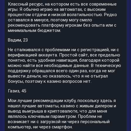
Классный ресурс, на котором есть все современные
игры. Я обычно играю на автоматах, с высоким
процентом отдачи и низкой волатильностью. Редко
оставался в минусе, поэтому могу смело
рекомендовать платформу игрокам без опыта или с
минимальным бюджетом.
Вадим, 23
Не сталкивался с проблемами ни с регистрацией, ни с
верификацией аккаунта. Простой сайт, все предельно
понятно, есть удобная навигация, благодаря которой
можно найти все необходимые данные. В техническую
поддержку обращался всего один раз, когда не мог
вывести деньги, но оказалось, что я не отыграл
бонусы, поэтому к казино вопросов нет.
Газиз, 45
Мои лучшие рекомендации клубу, поскольку здесь я
нашел лучшие автоматы, казино с живым дилером и
вывод выигрыша в криптовалюте, что для меня
являлось ключевым параметром. Проблем не
возникает ни с загрузкой ни через персональный
компьютер, ни через смартфон.