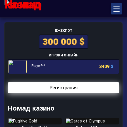
ДЖЕКПОТ
300 000 $
ИГРОКИ ОНЛАЙН
Player***
3409
$
Регистрация
Номад казино