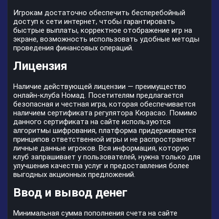
Игрокам достаточно обеспечить бесперебойный
доступ к сети интернет, чтобы гарантировать
быстрые выплаты, корректное отображение игр на
экране, возможность использовать удобные методы
проведения финансовых операций.
Лицензия
Наличие действующей лицензии — преимущество
онлайн-клуба Номад. Посетителям предлагается
безопасная и честная игра, которая обеспечивается
наличием сертификата регулятора Кюрасао. Помимо
данного сертификата на сайте используются
алгоритмы шифрования, платформа придерживается
принципов ответственной игры и не распространяет
личные данные игроков. Вся информация, которую
клуб запрашивает у пользователей, нужна только для
улучшения качества услуг и предоставления более
выгодных акционных предложений.
Ввод и вывод денег
Минимальная сумма пополнения счета на сайте