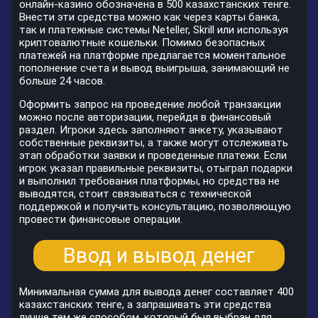
онлайн-казино обозначена в 500 казахстанских тенге.
Внести эти средства можно как через карты банка,
так и платежные системы Neteller, Skrill или используя
криптовалютные кошельки. Помимо безопасных
платежей на платформе предлагается моментальное
пополнение счета и вывод выигрыша, занимающий не
больше 24 часов.
Оформить запрос на проведение любой транзакции
можно после авторизации, перейдя в финансовый
раздел. Игроки здесь заполняют анкету, указывают
собственные реквизиты, а также могут отслеживать
этап обработки заявки и проведенные платежи. Если
игрок указал правильные реквизиты, отыграл подарки
и выполнил требования платформы, но средства не
выводятся, стоит связываться с технической
поддержкой и получить консультацию, позволяющую
провести финансовые операции.
Ввод и вывод денег
Минимальная сумма для вывода денег составляет 400
казахстанских тенге, а запрашивать эти средства
лучше тем же способом, который был выбран для